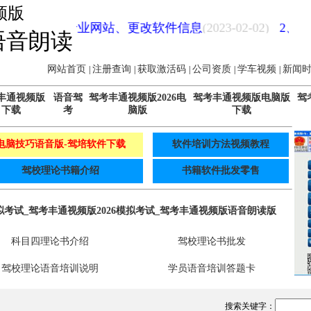
频版
网站、驾校专业网站、更改软件信息
(2023-02-02)
2、
车
语音朗读
网站首页
注册查询
获取激活码
公司资质
学车视频
新闻
|
|
|
|
|
丰通视频版
语音驾
驾考丰通视频版2026电
驾考丰通视频版电脑版
驾
下载
考
脑版
下载
电脑技巧语音版-驾培软件下载
软件培训方法视频教程
驾校理论书籍介绍
书籍软件批发零售
拟考试_驾考丰通视频版2026模拟考试_驾考丰通视频版语音朗读版
科目四理论书介绍
驾校理论书批发
驾校理论语音培训说明
学员语音培训答题卡
搜索关键字：