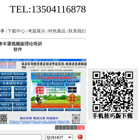
TEL:13504116878
管所一样学习题库，一样的考试界面
(2023-02-02)
3、
教
时事
下载中心
考题展示
特色展品
联系我们
|
|
|
|
考丰通视频版理论培训
软件
1
2
3
4