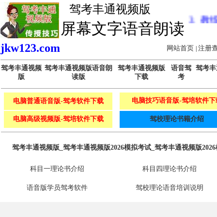
驾考丰通视频版
样学习题库，一样的考试界面
(2023-02-02)
3、
教练，驾
屏幕文字语音朗读
jkw123.com
网站首页
注册
|
驾考丰通视频
驾考丰通视频版语音朗
驾考丰通视频版
语音驾
驾考丰
版
读版
下载
考
电脑技巧语音版-驾培软件下
电脑普通语音版-驾考软件下载
电脑高级视频版-驾培软件下载
驾校理论书籍介绍
驾考丰通视频版_驾考丰通视频版2026模拟考试_驾考丰通视频版20
科目一理论书介绍
科目四理论书介绍
语音版学员驾考软件
驾校理论语音培训说明